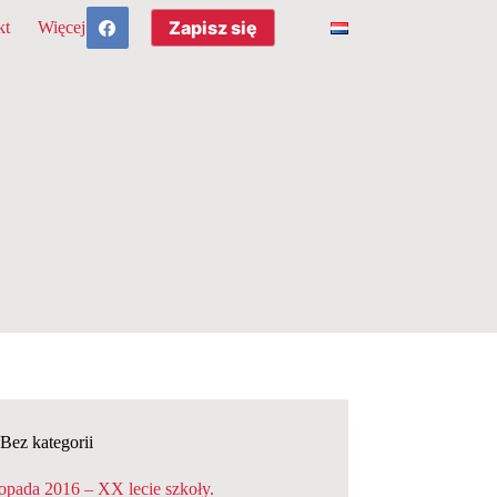
Zapisz się
kt
Więcej
Bez kategorii
topada 2016 – XX lecie szkoły.