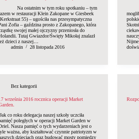
Na ostatnim w tym roku spotkaniu – tym
Dwadz
razem w restauracji Klein Zakopane w Giesbeek
mogli
(Kerkstraat 55) – ugościła nas przesympatyczna
polsk
Pani Zofia – gaździna prosto z Zakopanego, która
Skotn
cząstkę swojej małej ojczyzny przeniosła do
cieka
Holandii. Tutaj Gwiazdor/Święty Mikołaj znalazł
nauczy
też dzieci z naszej…
Nijme
admin
28 listopada 2016
doświ
Bez kategorii
17 września 2016 rocznica operacji Market
Rozpo
Garden.
Jak co roku delegacja naszej szkoły uczciła
pamięć poległych w operacji Market Garden w
Driel. Nasza pamięć o tych wydarzeniach jest o
tyle ważna, aby kształtować czynnie patriotyzm w
naszych dzieciach oraz budować mosty pomiędzy