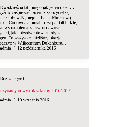
ieścia lat minęło jak jeden dzień…
byśmy zaśpiewać razem z założycielką
iej szkoły w Nijmegen, Panią Mirosławą
icką. Cudowna atmosfera, wspaniali ludzie,
we wspomnienia zarówno dawnych
cieli, jak i absolwentów szkoły z
gen. To wszystko mieliśmy okazje
adczyć w Wijkcentrum Dukenburg,…
admin
12 października 2016
Bez kategorii
czynamy nowy rok szkolny 2016/2017.
admin
19 września 2016