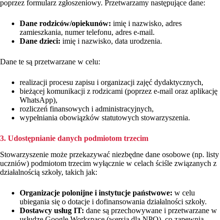
poprzez formularz zgłoszeniowy. Przetwarzamy następujące dane:
Dane rodziców/opiekunów:
imię i nazwisko, adres
zamieszkania, numer telefonu, adres e-mail.
Dane dzieci:
imię i nazwisko, data urodzenia.
Dane te są przetwarzane w celu:
realizacji procesu zapisu i organizacji zajęć dydaktycznych,
bieżącej komunikacji z rodzicami (poprzez e-mail oraz aplikację
WhatsApp),
rozliczeń finansowych i administracyjnych,
wypełniania obowiązków statutowych stowarzyszenia.
3. Udostępnianie danych podmiotom trzecim
Stowarzyszenie może przekazywać niezbędne dane osobowe (np. listy
uczniów) podmiotom trzecim wyłącznie w celach ściśle związanych z
działalnością szkoły, takich jak:
Organizacje polonijne i instytucje państwowe:
w celu
ubiegania się o dotacje i dofinansowania działalności szkoły.
Dostawcy usług IT:
dane są przechowywane i przetwarzane w
usłudze Google Workspace (wersja dla NPO), co zapewnia