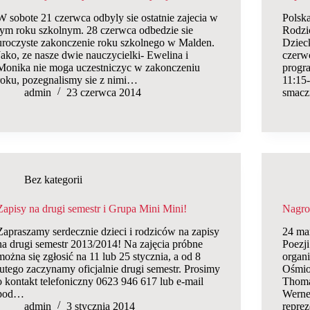
W sobote 21 czerwca odbyly sie ostatnie zajecia w
Polsk
tym roku szkolnym. 28 czerwca odbedzie sie
Rodzi
uroczyste zakonczenie roku szkolnego w Malden.
Dziec
Jako, ze nasze dwie nauczycielki- Ewelina i
czerw
Monika nie moga uczestniczyc w zakonczeniu
progr
roku, pozegnalismy sie z nimi…
11:15
admin
23 czerwca 2014
smac
Bez kategorii
Zapisy na drugi semestr i Grupa Mini Mini!
Nagro
Zapraszamy serdecznie dzieci i rodziców na zapisy
24 mar
na drugi semestr 2013/2014! Na zajęcia próbne
Poezj
można się zgłosić na 11 lub 25 stycznia, a od 8
organ
lutego zaczynamy oficjalnie drugi semestr. Prosimy
Ośmio
o kontakt telefoniczny 0623 946 617 lub e-mail
Thoma
pod…
Werne
admin
3 stycznia 2014
repre