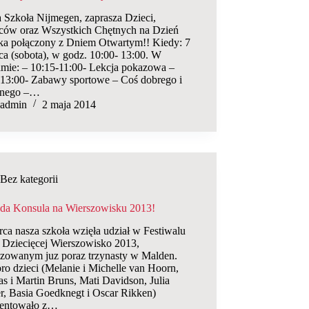
a Szkoła Nijmegen, zaprasza Dzieci,
ców oraz Wszystkich Chętnych na Dzień
ka połączony z Dniem Otwartym!! Kiedy: 7
ca (sobota), w godz. 10:00- 13:00. W
amie: – 10:15-11:00- Lekcja pokazowa –
-13:00- Zabawy sportowe – Coś dobrego i
znego –…
admin
2 maja 2014
Bez kategorii
da Konsula na Wierszowisku 2013!
ca nasza szkoła wzięła udział w Festiwalu
i Dziecięcej Wierszowisko 2013,
izowanym juz poraz trzynasty w Malden.
ro dzieci (Melanie i Michelle van Hoorn,
s i Martin Bruns, Mati Davidson, Julia
r, Basia Goedknegt i Oscar Rikken)
zentowało z…