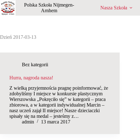
Przejdź
Polska Szkoła Nijmegen-
Nasza Szkoła
do
Arnhem
treści
Dzień
2017-03-13
Bez kategorii
Hurra, nagroda nasza!
Z wielką przyjemnościa pragnę poinformować, że
zdobyliśmy I miejsce w konkursie plastycznym
Wierszowska „Pokręciło się” w kategorii – praca
zbiorowa, a w kategorii indywidualnej Marcin –
nasz uczeń zajął II miejsce! Nasze dzieciaczki
spisały się na medal – jesteśmy z…
admin
13 marca 2017