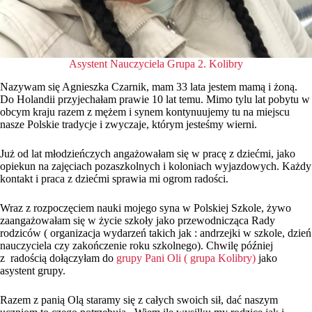
Asystent Nauczyciela Grupa 2. Kolibry
Nazywam się Agnieszka Czarnik, mam 33 lata jestem mamą i żoną.
Do Holandii przyjechałam prawie 10 lat temu. Mimo tylu lat pobytu w
obcym kraju razem z mężem i synem kontynuujemy tu na miejscu
nasze Polskie tradycje i zwyczaje, którym jesteśmy wierni.
Już od lat młodzieńczych angażowałam się w pracę z dziećmi, jako
opiekun na zajęciach pozaszkolnych i koloniach wyjazdowych. Każdy
kontakt i praca z dziećmi sprawia mi ogrom radości.
Wraz z rozpoczęciem nauki mojego syna w Polskiej Szkole, żywo
zaangażowałam się w życie szkoły jako przewodnicząca Rady
rodziców ( organizacja wydarzeń takich jak : andrzejki w szkole, dzień
nauczyciela czy zakończenie roku szkolnego). Chwilę później
z radością dołączyłam do
grupy Pani Oli ( grupa Kolibry)
jako
asystent grupy.
Razem z panią Olą staramy się z całych swoich sił, dać naszym