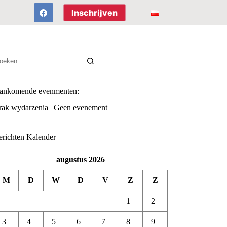
Inschrijven
een
sultaten
ankomende evenmenten:
rak wydarzenia | Geen evenement
erichten Kalender
augustus 2026
M
D
W
D
V
Z
Z
1
2
3
4
5
6
7
8
9