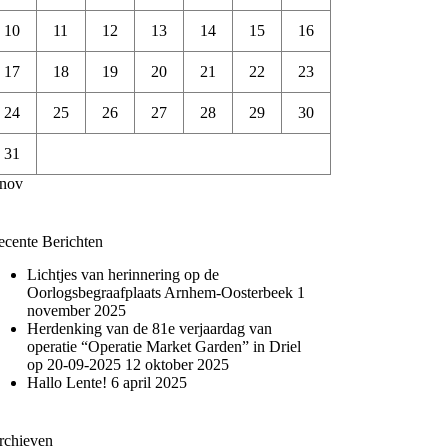
10
11
12
13
14
15
16
17
18
19
20
21
22
23
24
25
26
27
28
29
30
31
 nov
ecente Berichten
Lichtjes van herinnering op de
Oorlogsbegraafplaats Arnhem-Oosterbeek
1
november 2025
Herdenking van de 81e verjaardag van
operatie “Operatie Market Garden” in Driel
op 20-09-2025
12 oktober 2025
Hallo Lente!
6 april 2025
rchieven