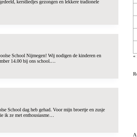
deeld, kerstliedjes gezongen en lekkere tradionele
e Poolse School Nijmegen! Wij nodigen de kinderen en
«
ember 14.00 bij ons school.…
R
oolse School dag heb gehad. Voor mijn broertje en zusje
 zie ik ze met enthousiasme…
A