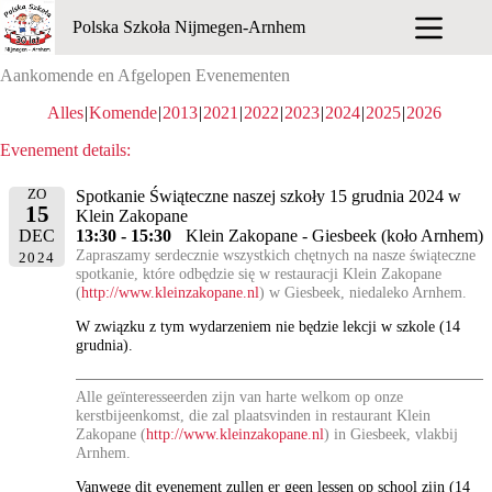
Ga
Polska Szkoła Nijmegen-Arnhem
naar
de
inhoud
Aankomende en Afgelopen Evenementen
Alles
Komende
2013
2021
2022
2023
2024
2025
2026
Evenement details:
ZO
Spotkanie Świąteczne naszej szkoły 15 grudnia 2024 w
15
Klein Zakopane
13:30 - 15:30
Klein Zakopane - Giesbeek (koło Arnhem)
DEC
Zapraszamy serdecznie wszystkich chętnych na nasze świąteczne
2024
spotkanie, które odbędzie się w restauracji Klein Zakopane
(
http://www.kleinzakopane.nl
) w Giesbeek, niedaleko Arnhem.
W związku z tym wydarzeniem nie będzie lekcji w szkole (14
grudnia).
Alle geïnteresseerden zijn van harte welkom op onze
kerstbijeenkomst, die zal plaatsvinden in restaurant Klein
Zakopane (
http://www.kleinzakopane.nl
) in Giesbeek, vlakbij
Arnhem.
Vanwege dit evenement zullen er geen lessen op school zijn (14