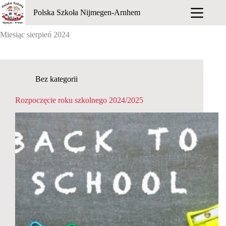
Przejdź
Polska Szkoła Nijmegen-Arnhem
do
treści
Miesiąc
sierpień 2024
Bez kategorii
Rozpoczęcie roku szkolnego 2024/2025