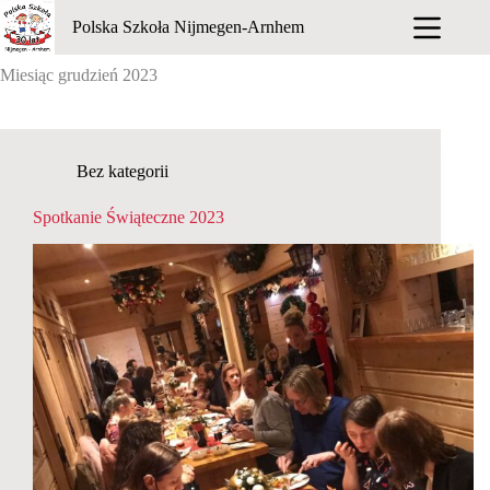
Przejdź
Polska Szkoła Nijmegen-Arnhem
do
treści
Miesiąc
grudzień 2023
Bez kategorii
Spotkanie Świąteczne 2023