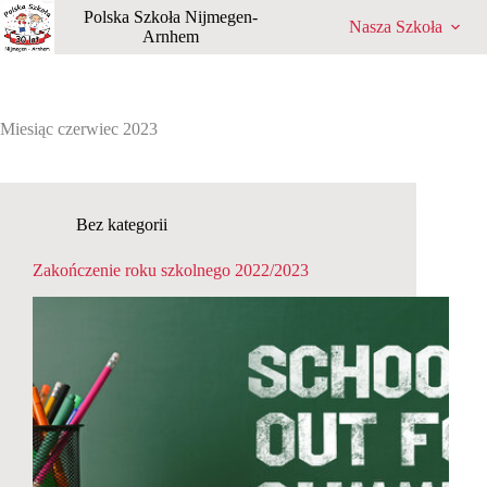
Przejdź
Polska Szkoła Nijmegen-
Nasza Szkoła
do
Arnhem
treści
Miesiąc
czerwiec 2023
Bez kategorii
Zakończenie roku szkolnego 2022/2023