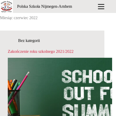
Przejdź
Polska Szkoła Nijmegen-Arnhem
do
treści
Miesiąc
czerwiec 2022
Bez kategorii
Zakończenie roku szkolnego 2021/2022