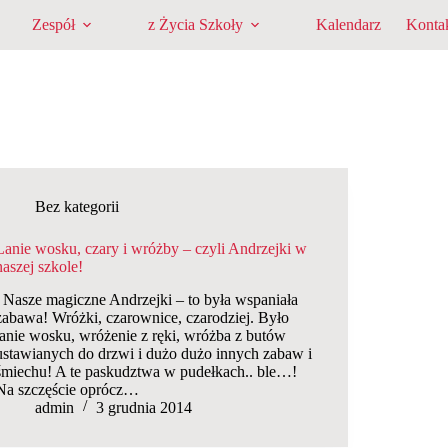
Zespół
z Życia Szkoły
Kalendarz
Konta
Bez kategorii
Lanie wosku, czary i wróżby – czyli Andrzejki w
naszej szkole!
Nasze magiczne Andrzejki – to była wspaniała
zabawa! Wróżki, czarownice, czarodziej. Było
lanie wosku, wróżenie z ręki, wróżba z butów
ustawianych do drzwi i dużo dużo innych zabaw i
śmiechu! A te paskudztwa w pudełkach.. ble…!
Na szczęście oprócz…
admin
3 grudnia 2014